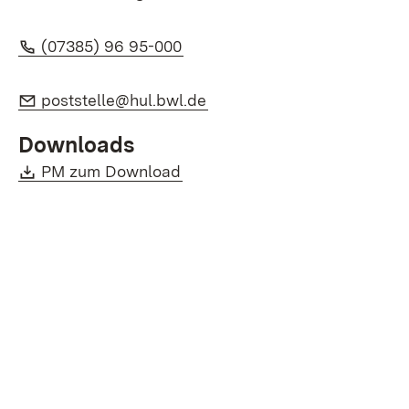
Telefon:
(Öffnet in neuem Fenster)
(07385) 96 95-000
E-Mail:
(Öffnet in neuem Fenster)
poststelle@hul.bwl.de
Downloads
Download:
(Öffnet in neuem Fenster)
PM zum Download