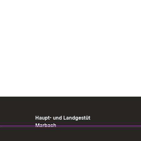
Haupt- und Landgestüt
Marbach
Gestütshof 1
72532 Gomadingen-