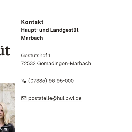
Kontakt
Haupt- und Landgestüt
Marbach
üt
Gestütshof 1
72532 Gomadingen-Marbach
Telefon:
(Öffnet in neuem Fenste
(07385) 96 95-000
E-Mail:
(Öffnet in neuem Fen
poststelle@hul.bwl.de