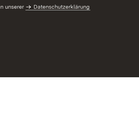
Instagram Gestüt
in unserer
Datenschutzerklärung
Marbach
Youtube-Kanal
Gestüt Marbach
refreiheit
Benutzungshinweise
Impressum