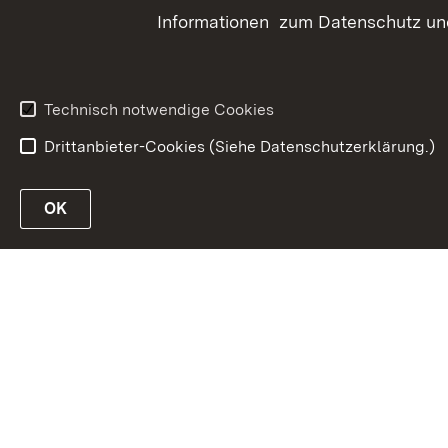
Informationen zum Datenschutz und
Marbach
+49 (07385) 9695-000
poststelle@hul.bwl.de
Technisch notwendige Cookies
Drittanbieter-Cookies (Siehe Datenschutzerklärung.)
In
OK