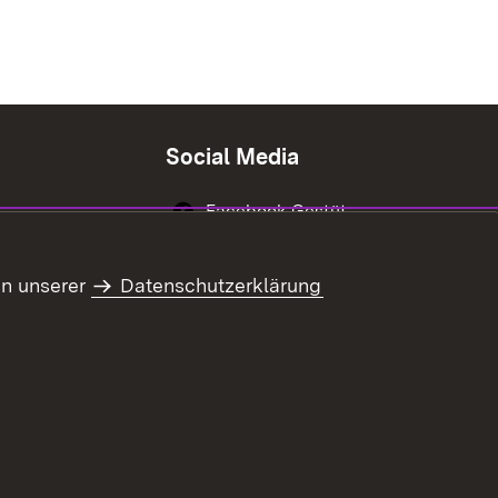
Social Media
Facebook Gestüt
Marbach
Instagram Gestüt
in unserer
Datenschutzerklärung
Marbach
Youtube-Kanal
Gestüt Marbach
refreiheit
Benutzungshinweise
Impressum