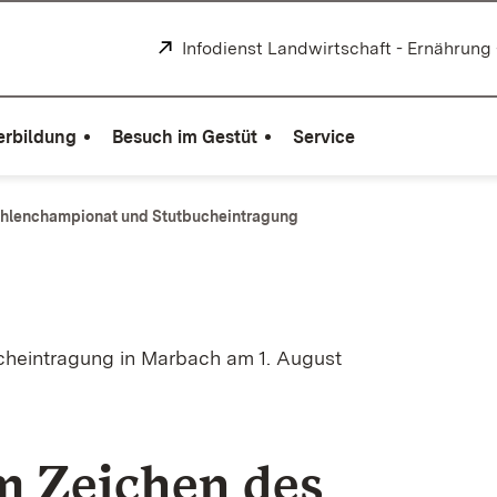
Extern:
Infodienst Landwirtschaft - Ernährung
erbildung
Besuch im Gestüt
Service
ohlenchampionat und Stutbucheintragung
heintragung in Marbach am 1. August
m Zeichen des