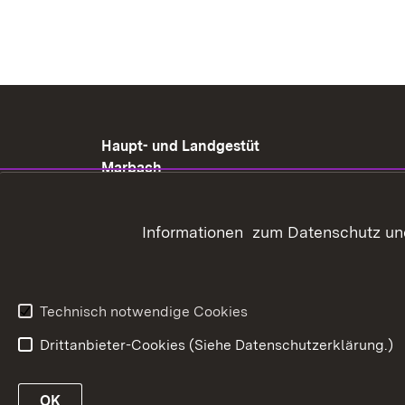
Haupt- und Landgestüt
Marbach
Gestütshof 1
72532 Gomadingen-
Informationen zum Datenschutz und
Marbach
+49 (07385) 9695-000
poststelle@hul.bwl.de
Technisch notwendige Cookies
Drittanbieter-Cookies (Siehe Datenschutzerklärung.)
In
OK