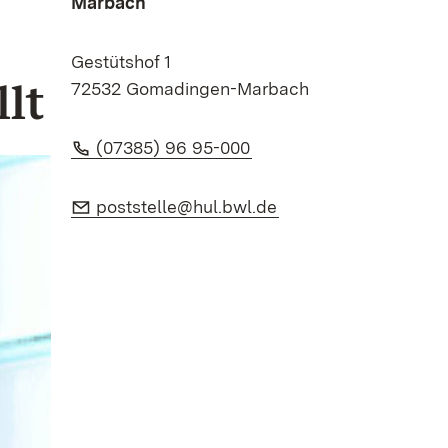
Marbach
Gestütshof 1
lt
72532 Gomadingen-Marbach
Telefon:
(Öffnet in neuem Fenste
(07385) 96 95-000
E-Mail:
(Öffnet in neuem Fen
poststelle@hul.bwl.de