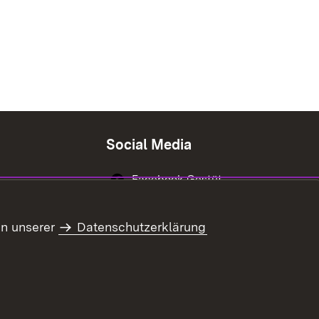
Social Media
Facebook Gestüt
Marbach
Instagram Gestüt
in unserer
Datenschutzerklärung
Marbach
Youtube-Kanal
Gestüt Marbach