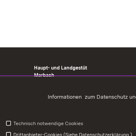
Haupt- und Landgestüt
Marbach
Gestütshof 1
72532 Gomadingen-
Informationen zum Datenschutz und
Marbach
+49 (07385) 9695-000
poststelle@hul.bwl.de
Technisch notwendige Cookies
Drittanbieter-Cookies (Siehe Datenschutzerklärung.)