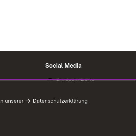
Social Media
Facebook Gestüt
Marbach
Instagram Gestüt
in unserer
Datenschutzerklärung
Marbach
Youtube-Kanal
Gestüt Marbach