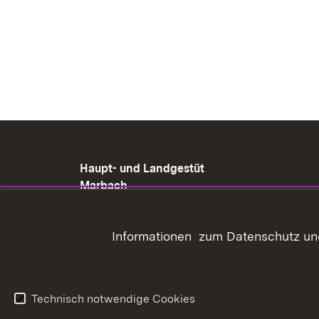
Haupt- und Landgestüt
Marbach
Gestütshof 1
72532 Gomadingen-
Informationen zum Datenschutz und
Marbach
+49 (07385) 9695-000
poststelle@hul.bwl.de
Technisch notwendige Cookies