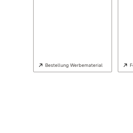
Extern:
Bestellung Werbematerial
E
F