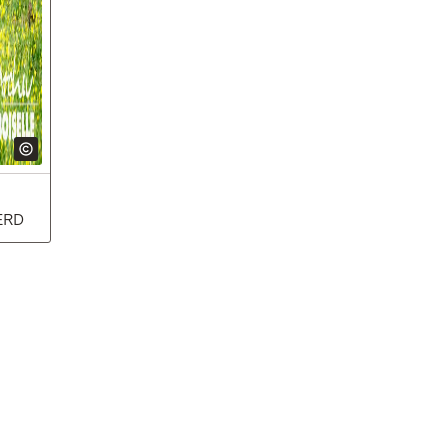
ERD
(Öffnet in neuem Fenster)