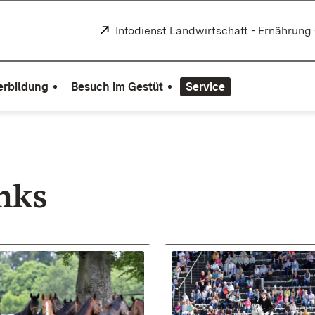
Extern:
Infodienst Landwirtschaft - Ernährung
erbildung
Besuch im Gestüt
Service
nks