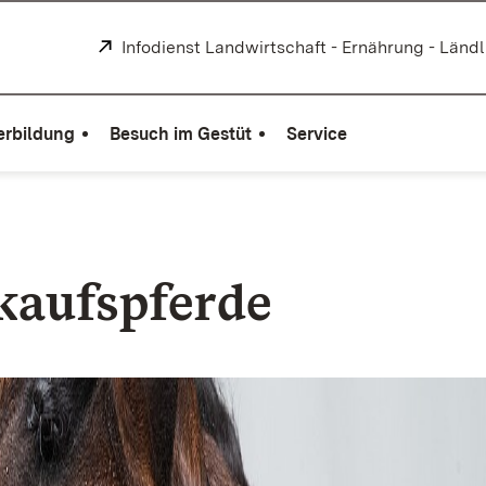
Extern:
Infodienst Landwirtschaft - Ernährung - Länd
erbildung
Besuch im Gestüt
Service
kaufspferde