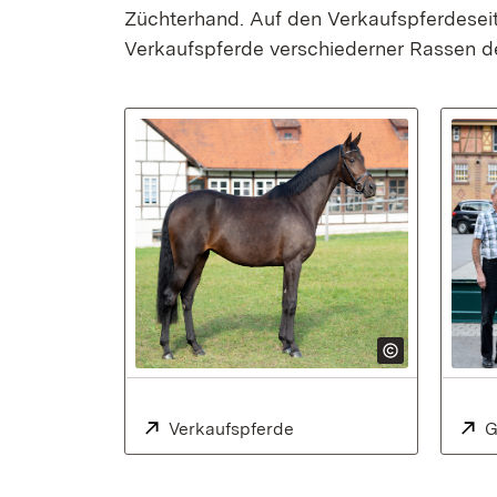
Züchterhand. Auf den Verkaufspferdeseite
Verkaufspferde verschiederner Rassen 
Extern:
Verkaufspferde
(Öffnet in neuem Fenster
E
G