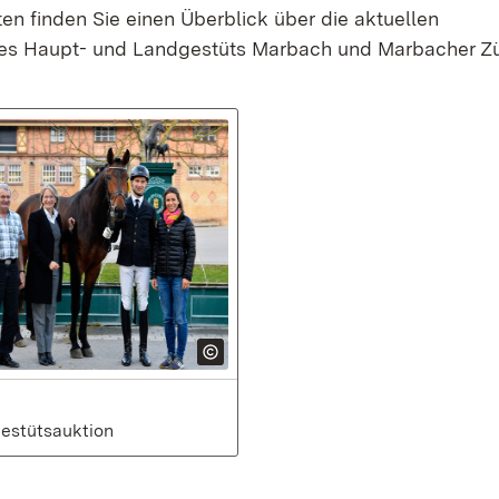
n finden Sie einen Überblick über die aktuellen
des Haupt- und Landgestüts Marbach und Marbacher Zü
)
xtern:
estütsauktion