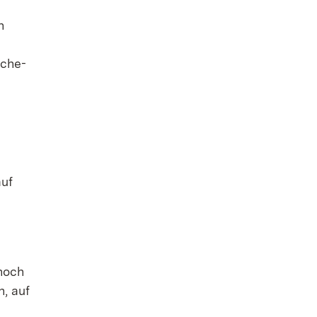
n
sche-
auf
 noch
n, auf