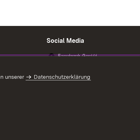
Social Media
Facebook Gestüt
Marbach
Instagram Gestüt
in unserer
Datenschutzerklärung
Marbach
Youtube-Kanal
Gestüt Marbach
refreiheit
Benutzungshinweise
Impressum