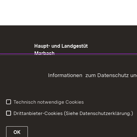
Haupt- und Landgestüt
Marbach
Gestütshof 1
72532 Gomadingen-
Informationen zum Datenschutz und
Marbach
+49 (07385) 9695-000
poststelle@hul.bwl.de
Technisch notwendige Cookies
Drittanbieter-Cookies (Siehe Datenschutzerklärung.)
In
OK