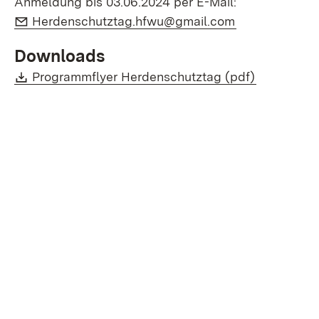
Anmeldung bis 03.06.2024 per E-Mail:
E-Mail:
(Öffnet in neu
Herdenschutztag.hfwu@gmail.com
Downloads
Download:
(Öffnet in
Programmflyer Herdenschutztag (pdf)